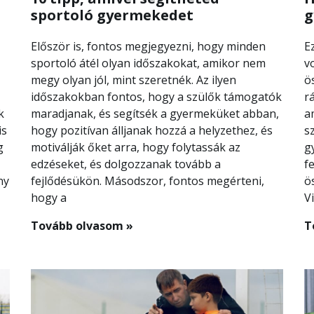
sportoló gyermekedet
g
Először is, fontos megjegyezni, hogy minden
E
sportoló átél olyan időszakokat, amikor nem
v
megy olyan jól, mint szeretnék. Az ilyen
ö
időszakokban fontos, hogy a szülők támogatók
r
k
maradjanak, és segítsék a gyermeküket abban,
a
is
hogy pozitívan álljanak hozzá a helyzethez, és
s
g
motiválják őket arra, hogy folytassák az
g
edzéseket, és dolgozzanak tovább a
f
ny
fejlődésükön. Másodszor, fontos megérteni,
ö
hogy a
V
Tovább olvasom »
T