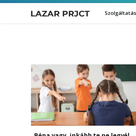
Szolgáltatá
„Béna vagy, inkább te ne legyél