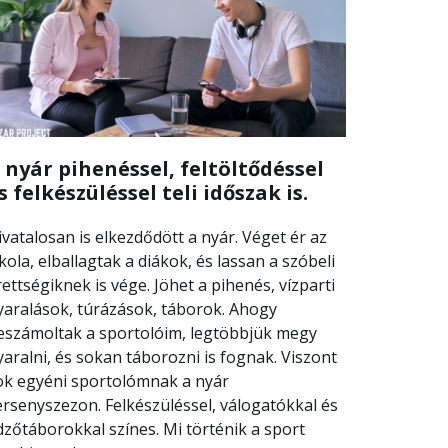
 nyár pihenéssel, feltöltődéssel
s felkészüléssel teli időszak is.
ivatalosan is elkezdődött a nyár. Véget ér az
skola, elballagtak a diákok, és lassan a szóbeli
rettségiknek is vége. Jöhet a pihenés, vízparti
yaralások, túrázások, táborok. Ahogy
eszámoltak a sportolóim, legtöbbjük megy
yaralni, és sokan táborozni is fognak. Viszont
ok egyéni sportolómnak a nyár
ersenyszezon. Felkészüléssel, válogatókkal és
dzőtáborokkal színes. Mi történik a sport