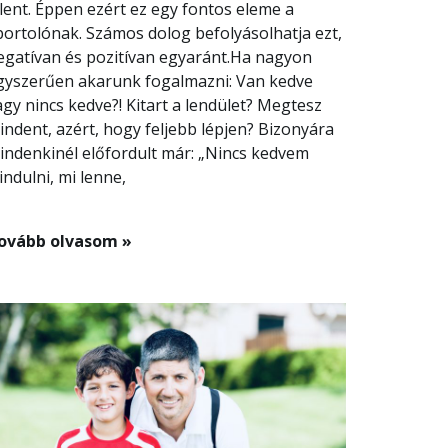
elent. Éppen ezért ez egy fontos eleme a
portolónak. Számos dolog befolyásolhatja ezt,
egatívan és pozitívan egyaránt.Ha nagyon
gyszerűen akarunk fogalmazni: Van kedve
agy nincs kedve?! Kitart a lendület? Megtesz
indent, azért, hogy feljebb lépjen? Bizonyára
indenkinél előfordult már: „Nincs kedvem
indulni, mi lenne,
ovább olvasom »