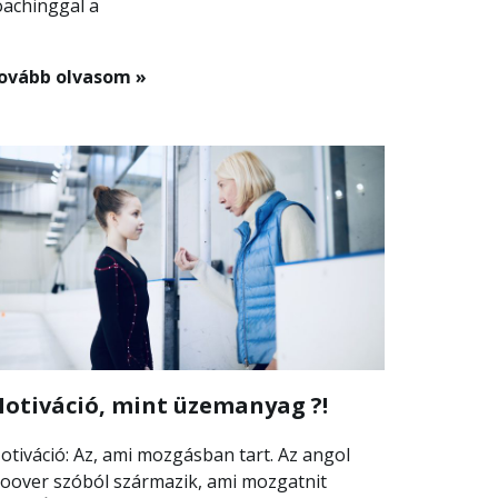
oachinggal a
ovább olvasom »
otiváció, mint üzemanyag ?!
otiváció: Az, ami mozgásban tart. Az angol
oover szóból származik, ami mozgatnit