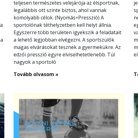
teljesen természetes velejárója az élsportnak,
j
legalábbis ott szinte biztos, ahol vannak
s
a
komolyabb célok. (Nyomás=Presszió) A
n
 a
sportolónak téthelyzetben kell helyt állnia.
e
Egyszerre több területen igyekszik a feladatait
v
 a
a lehető legjobban elvégezni. A sportszülők
m
magas elvárásokat tesznek a gyermekükre. Az
m
edzői presszió egyre elviselhetetlenebb. Túl
el
nagyok a sportoló
Tovább olvasom »
T