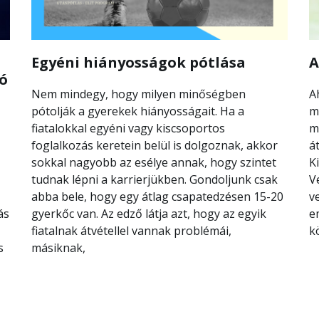
Egyéni hiányosságok pótlása
A
ló
Nem mindegy, hogy milyen minőségben
A
pótolják a gyerekek hiányosságait. Ha a
m
fiatalokkal egyéni vagy kiscsoportos
m
foglalkozás keretein belül is dolgoznak, akkor
á
sokkal nagyobb az esélye annak, hogy szintet
K
tudnak lépni a karrierjükben. Gondoljunk csak
V
abba bele, hogy egy átlag csapatedzésen 15-20
v
ás
gyerkőc van. Az edző látja azt, hogy az egyik
e
fiatalnak átvétellel vannak problémái,
k
s
másiknak,