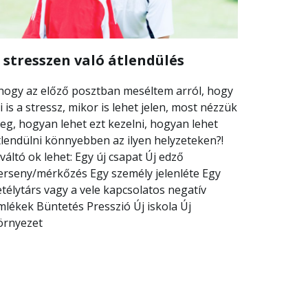
 stresszen való átlendülés
hogy az előző posztban meséltem arról, hogy
i is a stressz, mikor is lehet jelen, most nézzük
eg, hogyan lehet ezt kezelni, hogyan lehet
tlendülni könnyebben az ilyen helyzeteken?!
iváltó ok lehet: Egy új csapat Új edző
erseny/mérkőzés Egy személy jelenléte Egy
etélytárs vagy a vele kapcsolatos negatív
mlékek Büntetés Presszió Új iskola Új
örnyezet