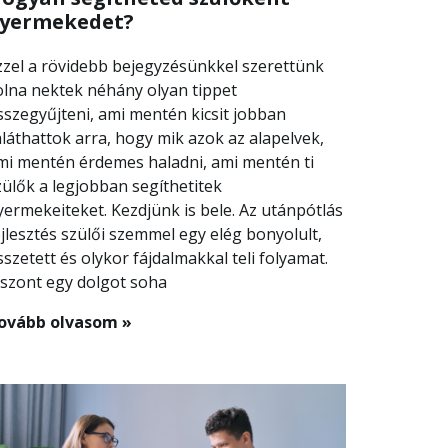
yermekedet?
zzel a rövidebb bejegyzésünkkel szerettünk
olna nektek néhány olyan tippet
sszegyűjteni, ami mentén kicsit jobban
áláthattok arra, hogy mik azok az alapelvek,
mi mentén érdemes haladni, ami mentén ti
zülők a legjobban segíthetitek
yermekeiteket. Kezdjünk is bele. Az utánpótlás
ejlesztés szülői szemmel egy elég bonyolult,
sszetett és olykor fájdalmakkal teli folyamat.
iszont egy dolgot soha
ovább olvasom »