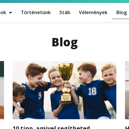
sok
Történetünk
Stáb
Vélemények
Blog
Blog
10 tipp, amivel segítheted
H