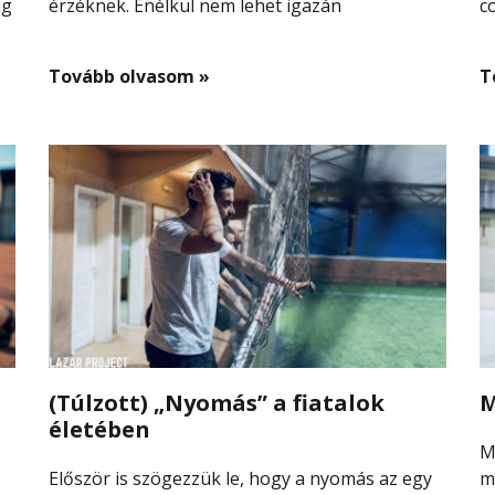
ig
érzéknek. Enélkül nem lehet igazán
c
Tovább olvasom »
T
(Túlzott) „Nyomás” a fiatalok
M
életében
M
Először is szögezzük le, hogy a nyomás az egy
m