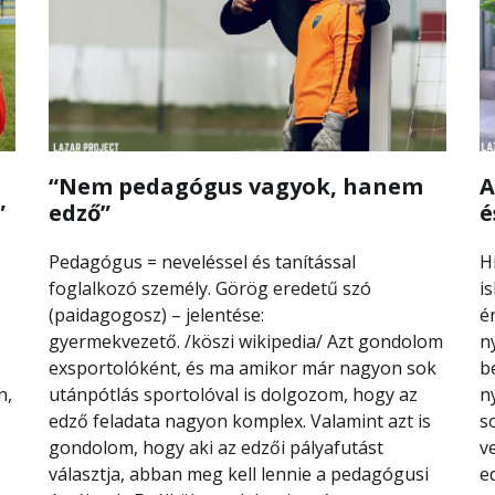
“Nem pedagógus vagyok, hanem
A
”
edző”
é
Pedagógus = neveléssel és tanítással
H
foglalkozó személy. Görög eredetű szó
i
(paidagogosz) – jelentése:
é
gyermekvezető. /köszi wikipedia/ Azt gondolom
n
exsportolóként, és ma amikor már nagyon sok
b
n,
utánpótlás sportolóval is dolgozom, hogy az
n
edző feladata nagyon komplex. Valamint azt is
s
gondolom, hogy aki az edzői pályafutást
v
választja, abban meg kell lennie a pedagógusi
e