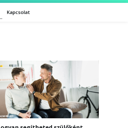
Kapcsolat
ogyan segítheted szülőként