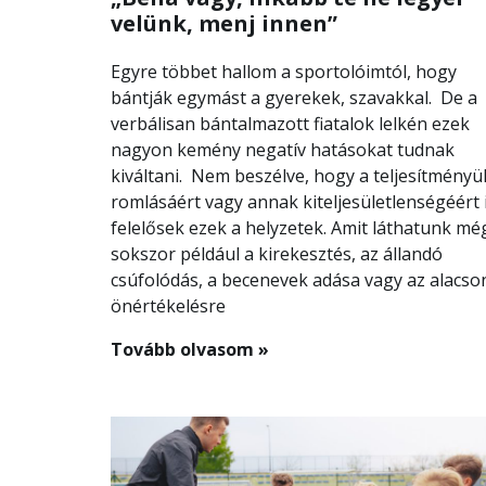
velünk, menj innen”
Egyre többet hallom a sportolóimtól, hogy
bántják egymást a gyerekek, szavakkal. De a
verbálisan bántalmazott fiatalok lelkén ezek
nagyon kemény negatív hatásokat tudnak
kiváltani. Nem beszélve, hogy a teljesítményü
romlásáért vagy annak kiteljesületlenségéért 
felelősek ezek a helyzetek. Amit láthatunk mé
sokszor például a kirekesztés, az állandó
csúfolódás, a becenevek adása vagy az alacso
önértékelésre
Tovább olvasom »