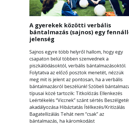
A gyerekek közötti verbális
bántalmazás (sajnos) egy fennál
jelenség
Sajnos egyre több helyről hallom, hogy egy
csapaton belül többen szenvednek a
piszkálódásoktól, verbális bántalmazásoktól.
Folytatva az előző posztok menetét, nézzük
meg mit is jelent az pontosan, ha a verbális
bántalmazásról beszélünk! Szóbeli bántalmaz
típusai közé tartozik: Titkolózás Ellenkezés
Leértékelés “Viccnek” szánt sértés Beszélgeté
akadályozása Hibáztatás Ítélkezés/Kritizálás
Bagatellizálás Tehát nem “csak” az
bántalmazás, ha káromkodást