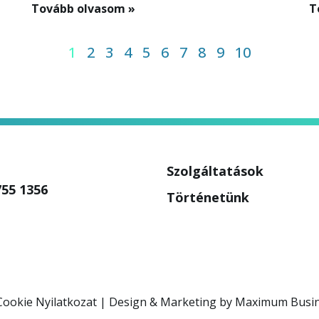
Tovább olvasom »
T
1
2
3
4
5
6
7
8
9
10
Szolgáltatások
755 1356
Történetünk
Cookie Nyilatkozat
| Design & Marketing by
Maximum Busi