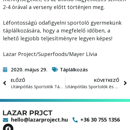
2-4 órával a verseny előtt történjen meg.
Léfontosságú odafigyelni sportoló gyermekünk
táplálkozására, hogy a megfelelő időben, a
lehető legjobb teljesítményre legyen képes!
Lazar Project/Superfoods/Mayer Lívia
2020. május 29.
Táplálkozás
ELŐZŐ
KÖVETKEZŐ
Utánpótlás Sportolók Táplálkozása /Karantén/ 3. rész
Utánpótlás Sportolók és a /hozzáadott/ cukor
hello@lazarproject.hu
+36 30 755 1356