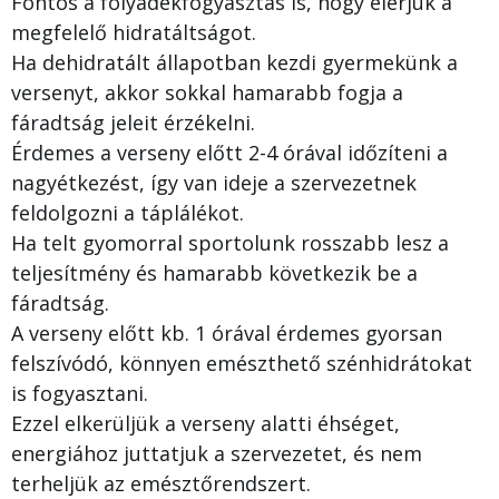
Fontos a folyadékfogyasztás is, hogy elérjük a
megfelelő hidratáltságot.
Ha dehidratált állapotban kezdi gyermekünk a
versenyt, akkor sokkal hamarabb fogja a
fáradtság jeleit érzékelni.
Érdemes a verseny előtt 2-4 órával időzíteni a
nagyétkezést, így van ideje a szervezetnek
feldolgozni a táplálékot.
Ha telt gyomorral sportolunk rosszabb lesz a
teljesítmény és hamarabb következik be a
fáradtság.
A verseny előtt kb. 1 órával érdemes gyorsan
felszívódó, könnyen emészthető szénhidrátokat
is fogyasztani.
Ezzel elkerüljük a verseny alatti éhséget,
energiához juttatjuk a szervezetet, és nem
terheljük az emésztőrendszert.