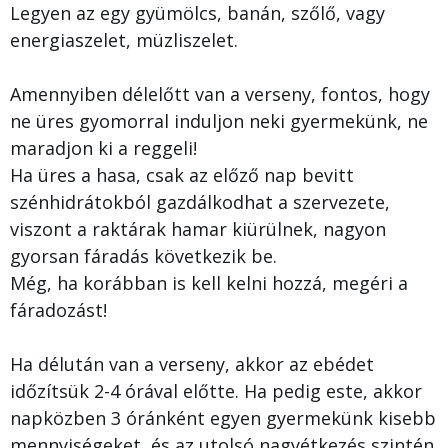
Legyen az egy gyümölcs, banán, szőlő, vagy
energiaszelet, müzliszelet.
Amennyiben délelőtt van a verseny, fontos, hogy
ne üres gyomorral induljon neki gyermekünk, ne
maradjon ki a reggeli!
Ha üres a hasa, csak az előző nap bevitt
szénhidrátokból gazdálkodhat a szervezete,
viszont a raktárak hamar kiürülnek, nagyon
gyorsan fáradás következik be.
Még, ha korábban is kell kelni hozzá, megéri a
fáradozást!
Ha délután van a verseny, akkor az ebédet
időzítsük 2-4 órával előtte. Ha pedig este, akkor
napközben 3 óránként egyen gyermekünk kisebb
mennyiségeket, és az utolsó nagyétkezés szintén