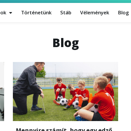
sok
Történetünk
Stáb
Vélemények
Blog
Blog
„Mennyire számít, hogy egy edző