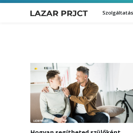
Szolgáltatá
Hogyan segítheted szülőként