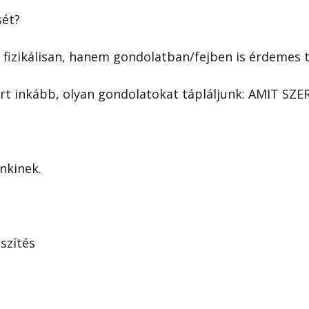
sét?
k fizikálisan, hanem gondolatban/fejben is érdemes t
ért inkább, olyan gondolatokat tápláljunk: AMIT SZ
nkinek.
szítés