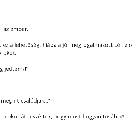
l az ember.
t ez a lehetőség, hiába a jól megfogalmazott cél, el
k okot.
gijedtem?!”
 megint csalódjak…”
n, amikor átbeszéltük, hogy most hogyan tovább?!