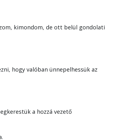
zom, kimondom, de ott belül gondolati
vezni, hogy valóban ünnepelhessük az
megkerestük a hozzá vezető
a.