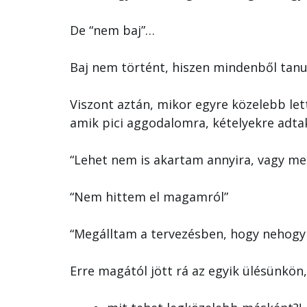
De “nem baj”…
Baj nem történt, hiszen mindenből tanu
Viszont aztán, mikor egyre közelebb let
amik pici aggodalomra, kételyekre adta
“Lehet nem is akartam annyira, vagy me
“Nem hittem el magamról”
“Megálltam a tervezésben, hogy nehogy
Erre magától jött rá az egyik ülésünkö