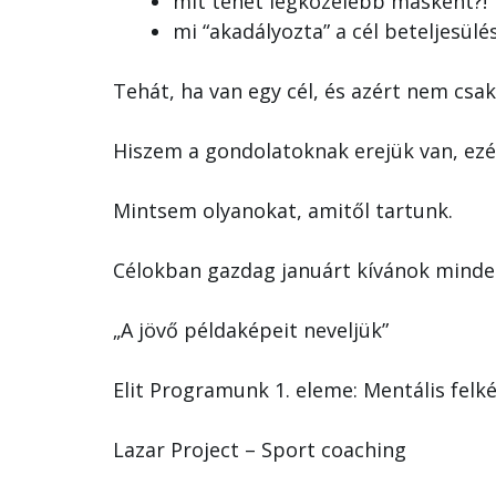
mit tehet legközelebb másként?!
mi “akadályozta” a cél beteljesülé
Tehát, ha van egy cél, és azért nem csa
Hiszem a gondolatoknak erejük van, ez
Mintsem olyanokat, amitől tartunk.
Célokban gazdag januárt kívánok minde
„A jövő példaképeit neveljük”
Elit Programunk 1. eleme: Mentális felké
Lazar Project – Sport coaching