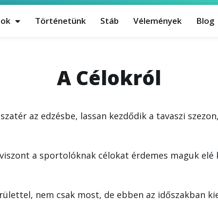
sok
Történetünk
Stáb
Vélemények
Blog
A Célokról
zatér az edzésbe, lassan kezdődik a tavaszi szezon,
 viszont a sportolóknak célokat érdemes maguk elé k
erülettel, nem csak most, de ebben az időszakban k