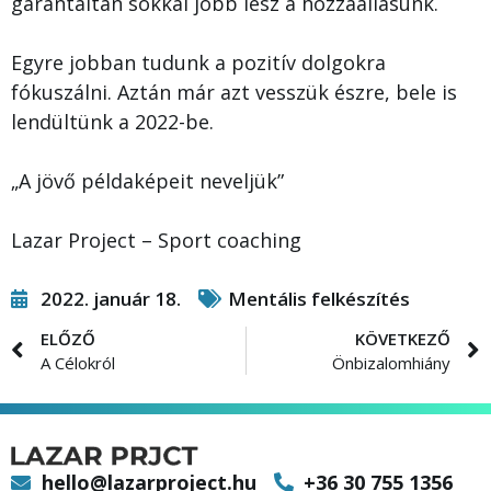
garantáltan sokkal jobb lesz a hozzáállásunk.
Egyre jobban tudunk a pozitív dolgokra
fókuszálni. Aztán már azt vesszük észre, bele is
lendültünk a 2022-be.
„A jövő példaképeit neveljük”
Lazar Project – Sport coaching
2022. január 18.
Mentális felkészítés
ELŐZŐ
KÖVETKEZŐ
A Célokról
Önbizalomhiány
hello@lazarproject.hu
+36 30 755 1356