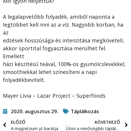
Mit igyon helyettük?
A legalapvetőbb folyadék, amiből naponta a
legtöbbet kell inni az a víz. Nagyobb korban, ha
az
edzések hosszúsága és intenzitása megköveteli,
akkor sportital fogyasztása merülhet fel.
Emellett
házi készítésű teával, 100%-os gyümölcslevekkel,
smoothiekkal lehet színesíteni a napi
folyadékbevitelt.
Mayer Lívia – Lazar Project – Superfoods
2020. augusztus 29.
Táplálkozás
ELŐZŐ
KÖVETKEZŐ
A magnézium jó barátja
Úton a minőségibb táplálkozás felé