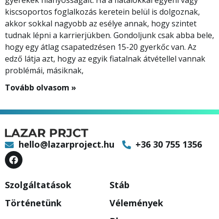
gyerekek hiányosságait. Ha a fiatalokkal egyéni vagy
kiscsoportos foglalkozás keretein belül is dolgoznak,
akkor sokkal nagyobb az esélye annak, hogy szintet
tudnak lépni a karrierjükben. Gondoljunk csak abba bele,
hogy egy átlag csapatedzésen 15-20 gyerkőc van. Az
edző látja azt, hogy az egyik fiatalnak átvétellel vannak
problémái, másiknak,
Tovább olvasom »
hello@lazarproject.hu
+36 30 755 1356
Szolgáltatások
Stáb
Történetünk
Vélemények