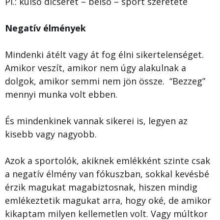
Pl.: külső dícséret – belső – sport szeretete
Negatív élmények
Mindenki átélt vagy át fog élni sikertelenséget.
Amikor veszít, amikor nem úgy alakulnak a
dolgok, amikor semmi nem jön össze. “Bezzeg”
mennyi munka volt ebben.
És mindenkinek vannak sikerei is, legyen az
kisebb vagy nagyobb.
Azok a sportolók, akiknek emlékként szinte csak
a negatív élmény van fókuszban, sokkal kevésbé
érzik magukat magabiztosnak, hiszen mindig
emlékeztetik magukat arra, hogy oké, de amikor
kikaptam milyen kellemetlen volt. Vagy múltkor