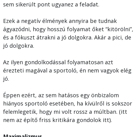
sem sikerült pont ugyanez a feladat.
Ezek a negatív élmények annyira be tudnak
ágyazódni, hogy hosszú folyamat őket “kitörölni”,
és a fókuszt átrakni a jó dolgokra. Akár a pici, de
jó dolgokra.
Az ilyen gondolkodással folyamatosan azt
érezteti magával a sportoló, én nem vagyok elég
jó.
Éppen ezért, az sem hatásos egy önbizalom
hiányos sportoló esetében, ha kívülről is sokszor
felemlegetik, hogy mi volt rossz a múltban. (itt
nem az építő friss kritikára gondolok itt).
Maximalizmus