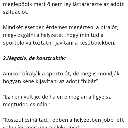
meglepődik mert ő nem így látta/érezte az adott
szituációt.
Mindkét esetben érdemes megérteni a bírálót,
megvizsgálni a helyzetet, hogy min tud a
sportoló változtatni, javítani a későbbiekben.
2.Negatív, de konstruktív:
Amikor bírálják a sportolót, de meg is mondják,
hogyan kéne kijavítani az adott “hibát”.
“Ez nem volt jó, de ha erre meg arra figyelsz
megtudod csinálni”
“Rosszul csináltad… ebben a helyzetben jobb lett
volna így meg úgy cselekedned”