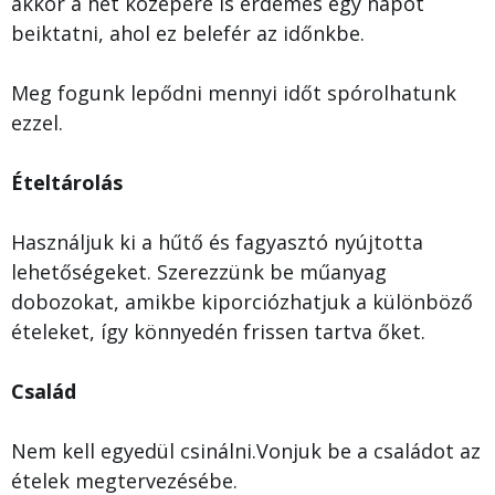
akkor a hét közepére is érdemes egy napot
beiktatni, ahol ez belefér az időnkbe.
Meg fogunk lepődni mennyi időt spórolhatunk
ezzel.
Ételtárolás
Használjuk ki a hűtő és fagyasztó nyújtotta
lehetőségeket. Szerezzünk be műanyag
dobozokat, amikbe kiporciózhatjuk a különböző
ételeket, így könnyedén frissen tartva őket.
Család
Nem kell egyedül csinálni.Vonjuk be a családot az
ételek megtervezésébe.