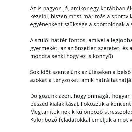
Az is nagyon jó, amikor egy korábban éls
kezelni, hiszen most már más a sportvi
egyénenként szüksége a sportolónak a 
A szülői háttér fontos, amivel a legjobba
gyermekét, az az önzetlen szeretet, és a
mondta senki hogy ez is könnyű)
Sok időt szentelünk az üléseken a belső 
azokat a tényzőket, amik hátráltathatjá
Dolgozunk azon, hogy önmagát hogyan bu
beszéd kialakítása). Fokozzuk a koncent
Megtanítok nekik különböző stresszoldó
Különböző feladatokkal emeljük a motivá