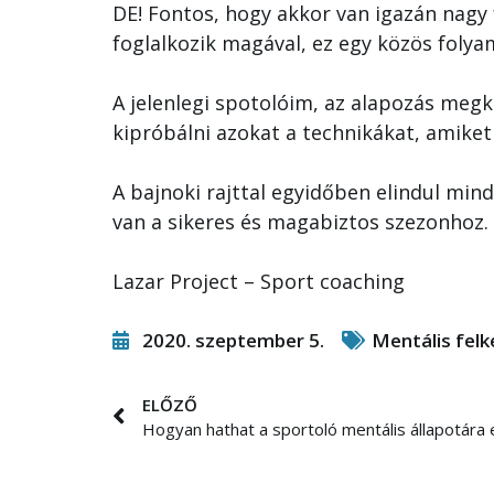
DE! Fontos, hogy akkor van igazán nagy f
foglalkozik magával, ez egy közös folya
A jelenlegi spotolóim, az alapozás megk
kipróbálni azokat a technikákat, amiket
A bajnoki rajttal egyidőben elindul mi
van a sikeres és magabiztos szezonhoz.
Lazar Project – Sport coaching
2020. szeptember 5.
Mentális felk
ELŐZŐ
Hogyan hathat a sportoló mentális állapotára 