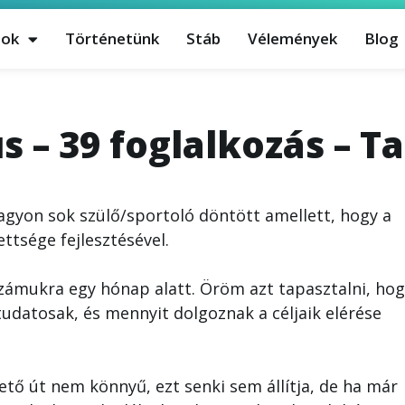
sok
Történetünk
Stáb
Vélemények
Blog
 – 39 foglalkozás – T
agyon sok szülő/sportoló döntött amellett, hogy a
ttsége fejlesztésével.
zámukra egy hónap alatt. Öröm azt tapasztalni, hog
udatosak, és mennyit dolgoznak a céljaik elérése
tő út nem könnyű, ezt senki sem állítja, de ha már