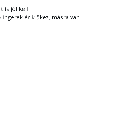
is jól kell
 ingerek érik őkez, másra van
ó