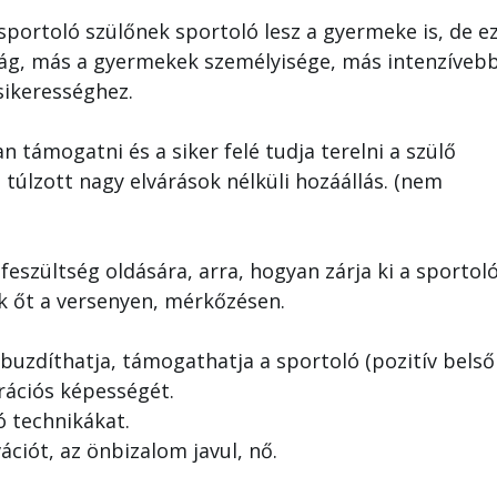
portoló szülőnek sportoló lesz a gyermeke is, de ezt 
lág, más a gyermekek személyisége, más intenzívebb
sikerességhez.
n támogatni és a siker felé tudja terelni a szülő
 túlzott nagy elvárások nélküli hozáállás. (nem
feszültség oldására, arra, hogyan zárja ki a sportol
k őt a versenyen, mérkőzésen.
zdíthatja, támogathatja a sportoló (pozitív belső
rációs képességét.
 technikákat.
ciót, az önbizalom javul, nő.