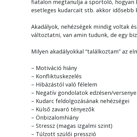
fiatalon megtanulja a sportoló, hogyan k
esetleges kudarcait stb. akkor idősebb 
Akadályok, nehézségek mindig voltak és
változtatni, van amin tudunk, de egy biz
Milyen akadályokkal “találkoztam” az elm
– Motiváció hiány
– Konfliktuskezelés
– Hibázástól való félelem
– Negatív gondolatok edzésen/versenye
– Kudarc feldolgozásának nehézségei
– Külső zavaró tényezők
– Önbizalomhiány
– Stressz (magas izgalmi szint)
– Túlzott szülői presszió