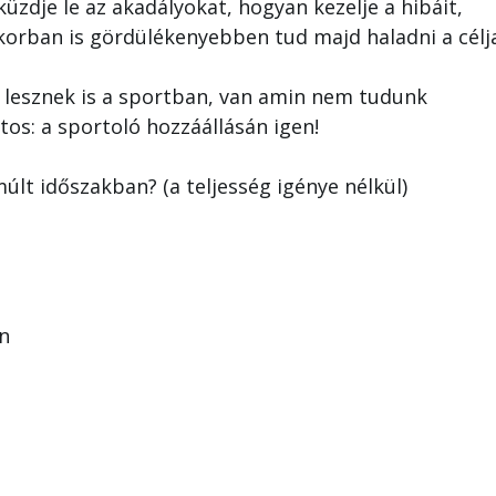
üzdje le az akadályokat, hogyan kezelje a hibáit,
korban is gördülékenyebben tud majd haladni a céljai
 lesznek is a sportban, van amin nem tudunk
tos: a sportoló hozzáállásán igen!
últ időszakban? (a teljesség igénye nélkül)
n