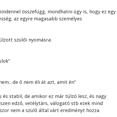
ndennel összefügg, mondhatni úgy is, hogy ez egy 
keresség, az egyre magasabb személyes
túlzott szülői nyomásra:
ulok”
nem…de ő nem éli át azt, amit én”
 és stabil, de amikor ez már túlzó lesz, és nagy
iszen edző, vetélytárs, válogató stb ezek mind
szor nem a szülő által várt eredményt hozza.