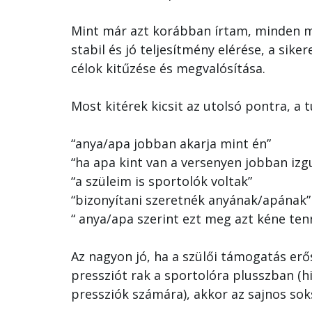
Mint már azt korábban írtam, minden mi
stabil és jó teljesítmény elérése, a si
célok kitűzése és megvalósítása.
Most kitérek kicsit az utolsó pontra, a 
“anya/apa jobban akarja mint én”
“ha apa kint van a versenyen jobban izg
“a szüleim is sportolók voltak”
“bizonyítani szeretnék anyának/apának”
“ anya/apa szerint ezt meg azt kéne ten
Az nagyon jó, ha a szülői támogatás erős
pressziót rak a sportolóra plusszban (h
pressziók számára), akkor az sajnos sok