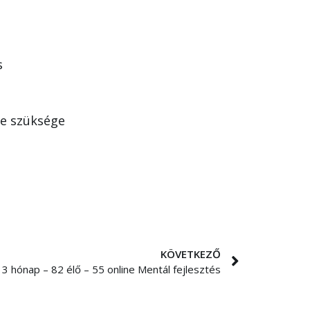
s
re szüksége
KÖVETKEZŐ
3 hónap – 82 élő – 55 online Mentál fejlesztés