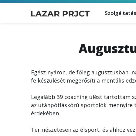
Szolgáltatá
Augusztus
Egész nyáron, de főleg augusztusban, n
felkészülését megerősíti a mentális edze
Legalább 39 coaching ülést tartottam s
az utánpótláskórú sportolók mennyire t
érdekében.
Természetesen az élsport, és ahhoz veze