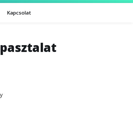
Kapcsolat
apasztalat
y