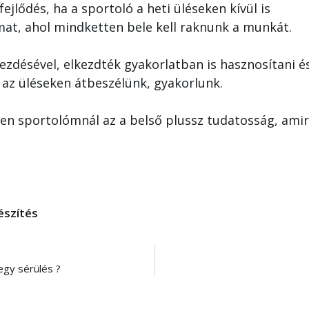
ejlődés, ha a sportoló a heti üléseken kívül is
mat, ahol mindketten bele kell raknunk a munkát.
ezdésével, elkezdték gyakorlatban is hasznosítani é
 az üléseken átbeszélünk, gyakorlunk.
nden sportolómnál az a belső plussz tudatosság, ami
észítés
egy sérülés ?