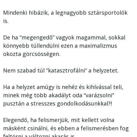
Mindenki hibázik, a legnagyobb sztársportolók
is.
De ha “megengedő” vagyok magammal, sokkal
könnyebb túllendülni ezen a maximalizmus
okozta görcsösségen.
Nem szabad túl “katasztrofálni” a helyzetet.
Ha a helyzet amúgy is nehéz és kihívással teli,
minek még több akadályt oda “varázsolni”
pusztán a stresszes gondolkodásunkkal?!
Elegendő, ha felismerjük, mit kellett volna
másként csinálni, és ebben a felismerésben fog
feltörni a változni akarás is.