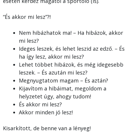
esetén kérdez magától a sportoló (is).
“És akkor mi lesz”?!
Nem hibázhatok ma! – Ha hibázok, akkor
mi lesz?
Ideges leszek, és lehet leszid az edző. – És
ha így lesz, akkor mi lesz?
Lehet többet hibázok, és még idegesebb
leszek. – És azután mi lesz?
Megnyugtatom magam – És aztán?
Kijavítom a hibáimat, megoldom a
helyzetet úgy, ahogy tudom!
És akkor mi lesz?
Akkor minden jó lesz!
Kisarkított, de benne van a lényeg!