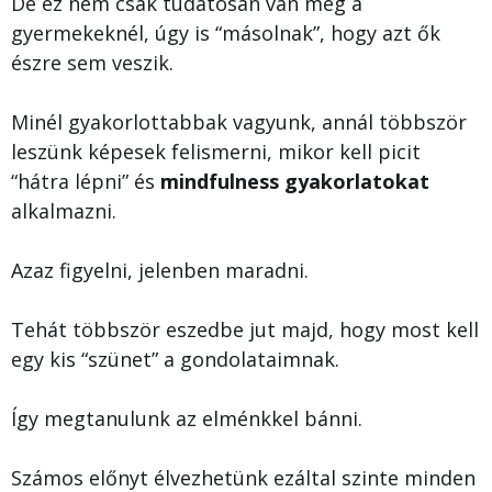
De ez nem csak tudatosan van meg a
gyermekeknél, úgy is “másolnak”, hogy azt ők
észre sem veszik.
Minél gyakorlottabbak vagyunk, annál többször
leszünk képesek felismerni, mikor kell picit
“hátra lépni” és
mindfulness gyakorlatokat
alkalmazni.
Azaz figyelni, jelenben maradni.
Tehát többször eszedbe jut majd, hogy most kell
egy kis “szünet” a gondolataimnak.
Így megtanulunk az elménkkel bánni.
Számos előnyt élvezhetünk ezáltal szinte minden