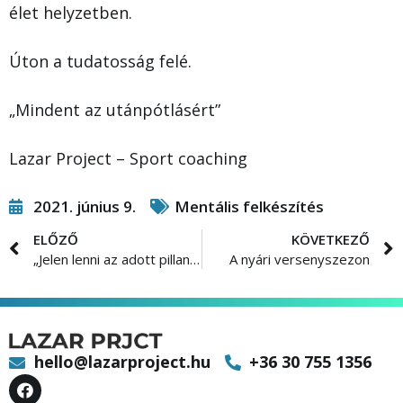
élet helyzetben.
Úton a tudatosság felé.
„Mindent az utánpótlásért”
Lazar Project – Sport coaching
2021. június 9.
Mentális felkészítés
ELŐZŐ
KÖVETKEZŐ
„Jelen lenni az adott pillanatban” – Mindfulness – 2. Rész
A nyári versenyszezon
hello@lazarproject.hu
+36 30 755 1356